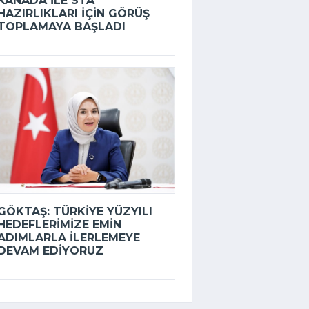
KANADA ILE STA
HAZIRLIKLARI IÇIN GÖRÜŞ
TOPLAMAYA BAŞLADI
GÖKTAŞ: TÜRKIYE YÜZYILI
HEDEFLERIMIZE EMIN
ADIMLARLA ILERLEMEYE
DEVAM EDIYORUZ