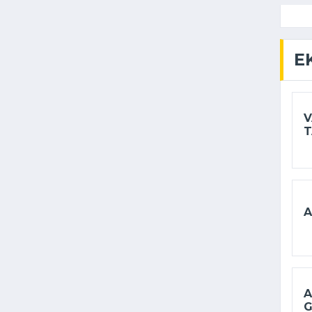
E
V
T
A
A
G