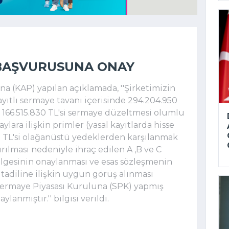
 BAŞVURUSUNA ONAY
 (KAP) yapılan açıklamada, ''Şirketimizin
yıtlı sermaye tavanı içerisinde 294.204.950
 166.515.830 TL'si sermaye düzeltmesi olumlu
ylara ilişkin primler (yasal kayıtlarda hisse
20 TL'si olağanüstü yedeklerden karşılanmak
rılması nedeniyle ihraç edilen A ,B ve C
belgesinin onaylanması ve esas sözleşmenin
 tadiline ilişkin uygun görüş alınması
Sermaye Piyasası Kuruluna (SPK) yapmış
mıştır.'' bilgisi verildi.