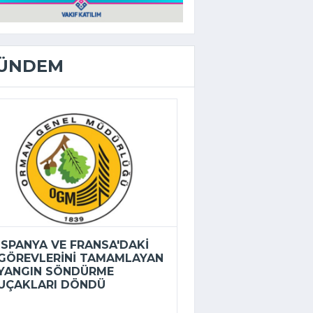
ÜNDEM
İSPANYA VE FRANSA'DAKI
GÖREVLERINI TAMAMLAYAN
YANGIN SÖNDÜRME
UÇAKLARI DÖNDÜ