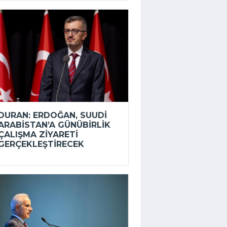
DURAN: ERDOĞAN, SUUDI
ARABISTAN’A GÜNÜBIRLIK
ÇALIŞMA ZIYARETI
GERÇEKLEŞTIRECEK