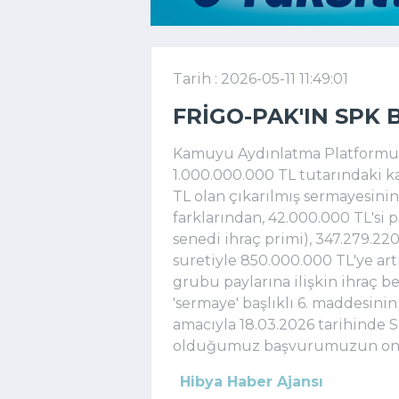
Tarih : 2026-05-11 11:49:01
FRIGO-PAK'IN SPK
Kamuyu Aydınlatma Platformuna
1.000.000.000 TL tutarındaki ka
TL olan çıkarılmış sermayesinin
farklarından, 42.000.000 TL'si pa
senedi ihraç primi), 347.279.2
suretiyle 850.000.000 TL'ye artı
grubu paylarına ilişkin ihraç 
'sermaye' başlıklı 6. maddesinin
amacıyla 18.03.2026 tarihinde 
olduğumuz başvurumuzun onaylan
Hibya Haber Ajansı