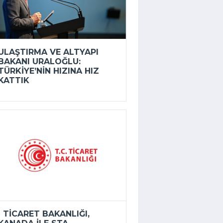
ULAŞTIRMA VE ALTYAPI
BAKANI URALOĞLU:
TÜRKIYE’NIN HIZINA HIZ
KATTIK
TICARET BAKANLIĞI,