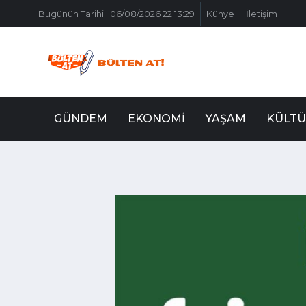
Bugünün Tarihi : 06/08/2026 22:13:29
Künye
İletişim
GÜNDEM
EKONOMI
YAŞAM
KÜLTÜ