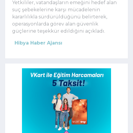
Yetkililer, vatandaşların emeğini hedef alan
suç şebekelerine karşı mücadelenin
kararlılıkla sürdürüldüğünü belirterek,
operasyonlarda görev alan güvenlik
güçlerine teşekkür edildiğini açıkladı.
Hibya Haber Ajansı