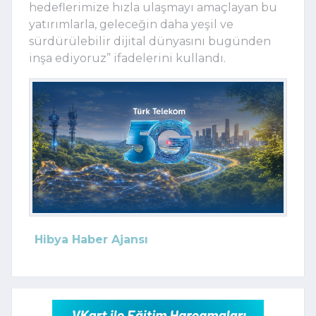
hedeflerimize hızla ulaşmayı amaçlayan bu 
yatırımlarla, geleceğin daha yeşil ve 
sürdürülebilir dijital dünyasını bugünden 
inşa ediyoruz” ifadelerini kullandı.
Hibya Haber Ajansı