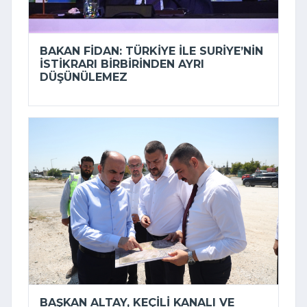
BAKAN FIDAN: TÜRKIYE ILE SURIYE’NIN
ISTIKRARI BIRBIRINDEN AYRI
DÜŞÜNÜLEMEZ
BAŞKAN ALTAY, KEÇILI KANALI VE