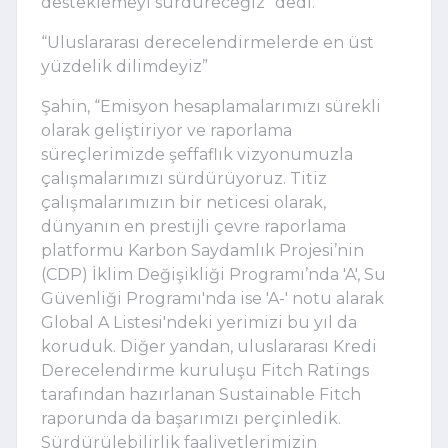
desteklemeyi sürdüreceğiz" dedi.
“Uluslararası derecelendirmelerde en üst 
yüzdelik dilimdeyiz”
Şahin, “Emisyon hesaplamalarımızı sürekli 
olarak geliştiriyor ve raporlama 
süreçlerimizde şeffaflık vizyonumuzla 
çalışmalarımızı sürdürüyoruz. Titiz 
çalışmalarımızın bir neticesi olarak, 
dünyanın en prestijli çevre raporlama 
platformu Karbon Saydamlık Projesi’nin 
(CDP) İklim Değişikliği Programı’nda 'A', Su 
Güvenliği Programı'nda ise 'A-' notu alarak 
Global A Listesi'ndeki yerimizi bu yıl da 
koruduk. Diğer yandan, uluslararası Kredi 
Derecelendirme kuruluşu Fitch Ratings 
tarafından hazırlanan Sustainable Fitch 
raporunda da başarımızı perçinledik. 
Sürdürülebilirlik faaliyetlerimizin 