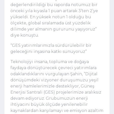
değerlendirildiği bu raporda notumuz bir 
önceki yıla kıyasla 1 puan artarak 3’ten 2’ye 
yükseldi. En yüksek notun 1 olduğu bu 
ölçekte, global sıralamada üst yüzdelik 
dilimde yer almanın gururunu yaşıyoruz” 
diye konuştu.
“GES yatırımlarımızla sürdürülebilir bir 
geleceğini inşasına katkı sunuyoruz”
Teknolojiyi insana, topluma ve doğaya 
faydaya dönüştürecek çevreci yatırımlara 
odaklandıklarını vurgulayan Şahin, “Dijital 
dönüşümdeki vizyoner duruşumuzu yeşil 
enerji hamlelerimizle destekliyor, Güneş 
Enerjisi Santrali (GES) projelerimize aralıksız 
devam ediyoruz. Grubumuzun enerji 
ihtiyacını büyük ölçüde yenilenebilir 
kaynaklardan karşılamayı ve emisyon azaltım 