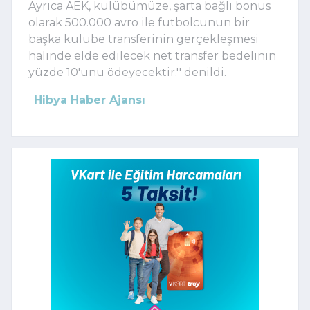
Ayrıca AEK, kulübümüze, şarta bağlı bonus
olarak 500.000 avro ile futbolcunun bir
başka kulübe transferinin gerçekleşmesi
halinde elde edilecek net transfer bedelinin
yüzde 10'unu ödeyecektir.'' denildi.
Hibya Haber Ajansı