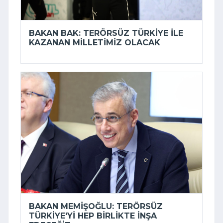
BAKAN BAK: TERÖRSÜZ TÜRKIYE ILE
KAZANAN MILLETIMIZ OLACAK
BAKAN MEMIŞOĞLU: TERÖRSÜZ
TÜRKIYE'YI HEP BIRLIKTE INŞA