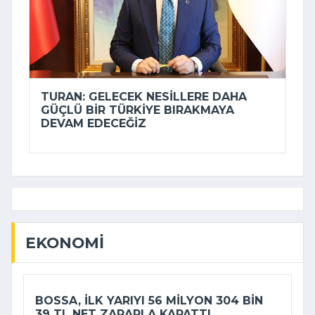
TURAN: GELECEK NESILLERE DAHA
GÜÇLÜ BIR TÜRKIYE BIRAKMAYA
DEVAM EDECEĞIZ
EKONOMI
BOSSA, ILK YARIYI 56 MILYON 304 BIN
39 TL NET ZARARLA KAPATTI