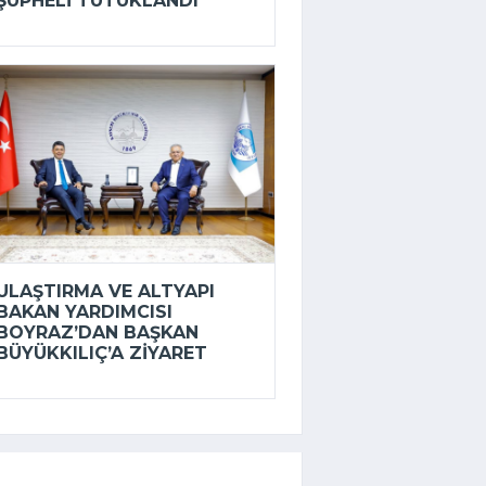
ŞÜPHELI TUTUKLANDI
ULAŞTIRMA VE ALTYAPI
BAKAN YARDIMCISI
BOYRAZ’DAN BAŞKAN
BÜYÜKKILIÇ’A ZIYARET