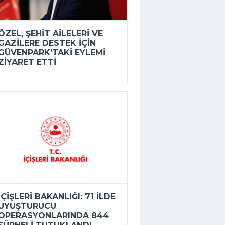
ÖZEL, ŞEHIT AILELERI VE
GAZILERE DESTEK IÇIN
GÜVENPARK’TAKI EYLEMI
ZIYARET ETTI
İÇIŞLERI BAKANLIĞI: 71 ILDE
UYUŞTURUCU
OPERASYONLARINDA 844