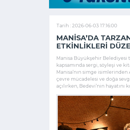
Tarih : 2026-06-03 17:16:00
MANISA’DA TARZAN
ETKINLIKLERI DÜZ
Manisa Büyükşehir Belediyesi t
kapsamında sergi, söyleşi ve kit
Manisa’nın simge isimlerinden 
çevre mücadelesi ve doğa sevgis
açılırken, Bedevi’nin hayatını k