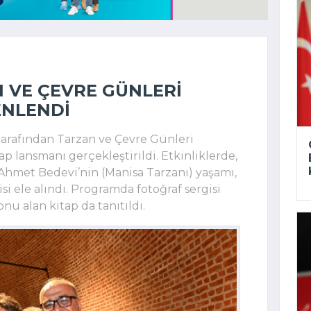
 VE ÇEVRE GÜNLERI
ENLENDI
arafından Tarzan ve Çevre Günleri
ap lansmanı gerçekleştirildi. Etkinliklerde,
Ahmet Bedevi’nin (Manisa Tarzanı) yaşamı,
i ele alındı. Programda fotoğraf sergisi
onu alan kitap da tanıtıldı.