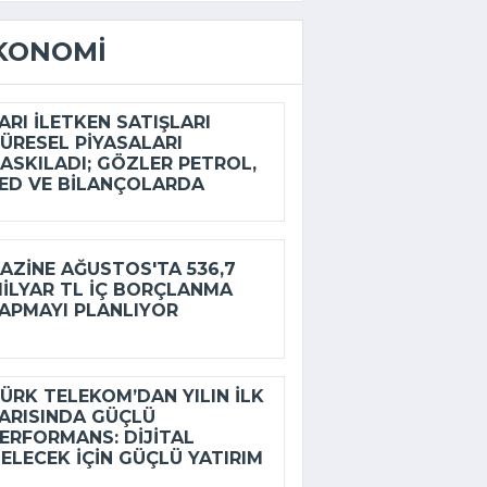
KONOMI
ARI ILETKEN SATIŞLARI
ÜRESEL PIYASALARI
ASKILADI; GÖZLER PETROL,
ED VE BILANÇOLARDA
AZINE AĞUSTOS'TA 536,7
ILYAR TL IÇ BORÇLANMA
APMAYI PLANLIYOR
ÜRK TELEKOM’DAN YILIN ILK
ARISINDA GÜÇLÜ
ERFORMANS: DIJITAL
ELECEK IÇIN GÜÇLÜ YATIRIM