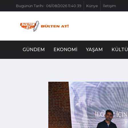
Bugünün Tarihi : 06/08/2026 11:40:39
Künye
İletişim
GÜNDEM
EKONOMI
YAŞAM
KÜLTÜ