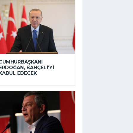
CUMHURBAŞKANI
ERDOĞAN, BAHÇELI'YI
KABUL EDECEK