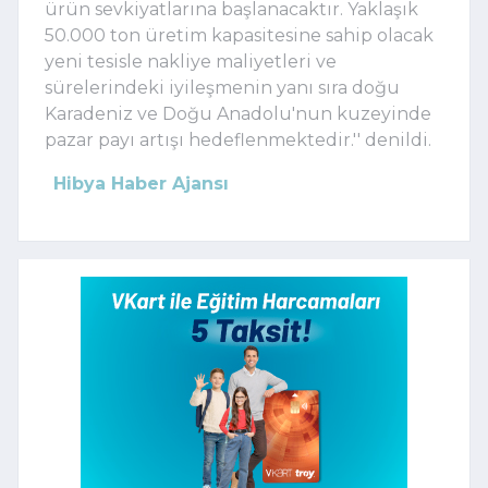
ürün sevkiyatlarına başlanacaktır. Yaklaşık
50.000 ton üretim kapasitesine sahip olacak
yeni tesisle nakliye maliyetleri ve
sürelerindeki iyileşmenin yanı sıra doğu
Karadeniz ve Doğu Anadolu'nun kuzeyinde
pazar payı artışı hedeflenmektedir.'' denildi.
Hibya Haber Ajansı