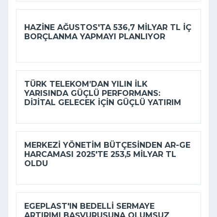
HAZINE AĞUSTOS'TA 536,7 MILYAR TL IÇ
BORÇLANMA YAPMAYI PLANLIYOR
TÜRK TELEKOM’DAN YILIN ILK
YARISINDA GÜÇLÜ PERFORMANS:
DIJITAL GELECEK IÇIN GÜÇLÜ YATIRIM
MERKEZI YÖNETIM BÜTÇESINDEN AR-GE
HARCAMASI 2025'TE 253,5 MILYAR TL
OLDU
EGEPLAST'IN BEDELLI SERMAYE
ARTIRIMI BAŞVURUSUNA OLUMSUZ