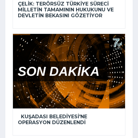
ÇELIK: TERÖRSÜZ TÜRKIYE SÜRECI
MILLETIN TAMAMININ HUKUKUNU VE
DEVLETIN BEKASINI GÖZETIYOR
KUŞADASI BELEDIYESI'NE
OPERASYON DÜZENLENDI