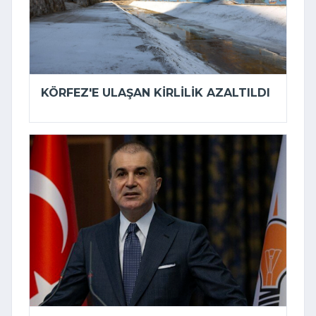
KÖRFEZ'E ULAŞAN KIRLILIK AZALTILDI