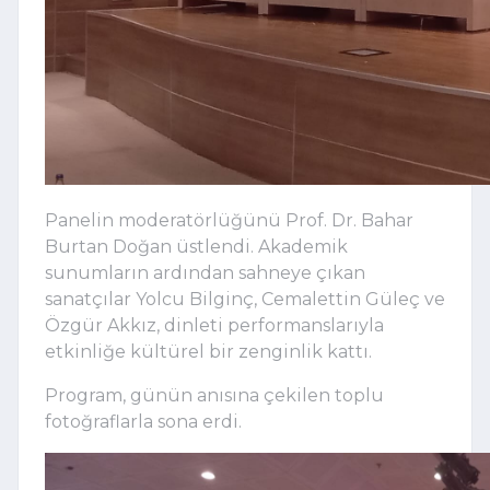
Panelin moderatörlüğünü Prof. Dr. Bahar
Burtan Doğan üstlendi. Akademik
sunumların ardından sahneye çıkan
sanatçılar Yolcu Bilginç, Cemalettin Güleç ve
Özgür Akkız, dinleti performanslarıyla
etkinliğe kültürel bir zenginlik kattı.
Program, günün anısına çekilen toplu
fotoğraflarla sona erdi.