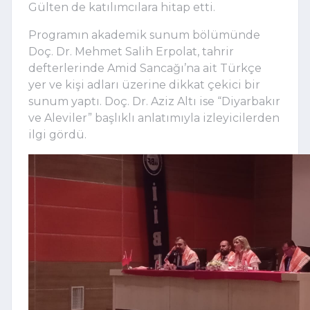
Gülten de katılımcılara hitap etti.
Programın akademik sunum bölümünde
Doç. Dr. Mehmet Salih Erpolat, tahrir
defterlerinde Amid Sancağı’na ait Türkçe
yer ve kişi adları üzerine dikkat çekici bir
sunum yaptı. Doç. Dr. Aziz Altı ise “Diyarbakır
ve Aleviler” başlıklı anlatımıyla izleyicilerden
ilgi gördü.