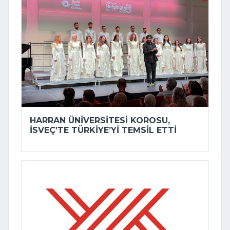
HARRAN ÜNIVERSITESI KOROSU,
İSVEÇ’TE TÜRKIYE’YI TEMSIL ETTI