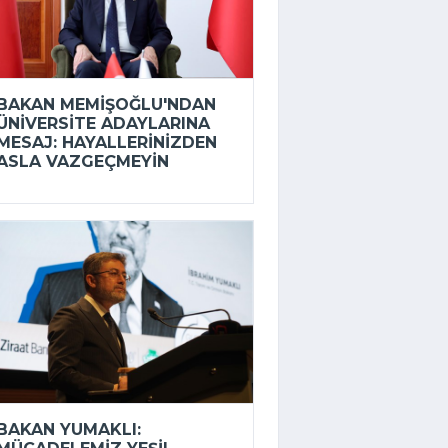
BAKAN MEMIŞOĞLU'NDAN
ÜNIVERSITE ADAYLARINA
MESAJ: HAYALLERINIZDEN
ASLA VAZGEÇMEYIN
BAKAN YUMAKLI: