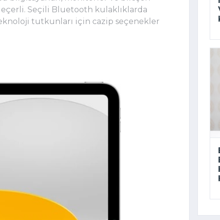
çerli. Seçili Bluetooth kulaklıklarda
teknoloji tutkunları için cazip seçenekler