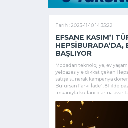
Tarih : 2025-11-10 14:35:22
EFSANE KASIM’I TÜ
HEPSIBURADA’DA, E
BAŞLIYOR
Modadan teknolojiye, ev yaşam
yelpazesiyle dikkat çeken Hepsi
satışa sunarak kampanya dönem
Bulursan Farkı İade”, 81 ilde pa
imkanıyla kullanıcılarına avanta