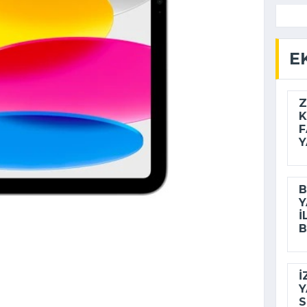
E
Z
K
F
Y
B
Y
I
B
İ
Y
S