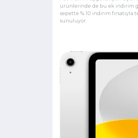
ürünlerinde de bu ek indirim ge
sepette % 10 indirim fırsatıyla 
sunuluyor.