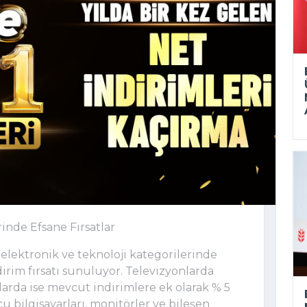
inde Efsane Fırsatlar
 elektronik ve teknoloji kategorilerinde
dirim fırsatı sunuluyor. Televizyonlarda
plarda ise mevcut indirimlere ek olarak % 5
 bilgisayarları, monitörler ve bileşen