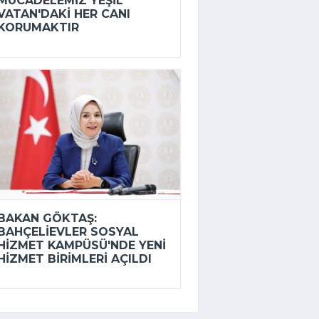
MÜCADELEMIZ YEŞIL
VATAN'DAKI HER CANI
KORUMAKTIR
BAKAN GÖKTAŞ:
BAHÇELIEVLER SOSYAL
HIZMET KAMPÜSÜ'NDE YENI
HIZMET BIRIMLERI AÇILDI