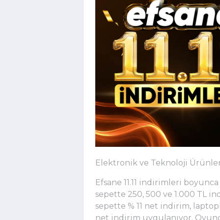
Elektronik ve Teknoloji Ürünler
Efsane 11.11 indirimleri boyunca
sepette 250, 500 ve 1.000 TL in
sepette % 11 net indirim, lapto
net indirim uygulanıyor. Oyuncu