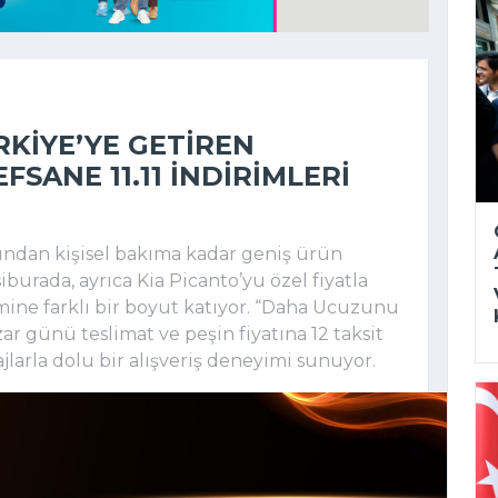
RKIYE’YE GETIREN
FSANE 11.11 INDIRIMLERI
ından kişisel bakıma kadar geniş ürün
burada, ayrıca Kia Picanto’yu özel fiyatla
ine farklı bir boyut katıyor. “Daha Ucuzunu
zar günü teslimat ve peşin fiyatına 12 taksit
jlarla dolu bir alışveriş deneyimi sunuyor.