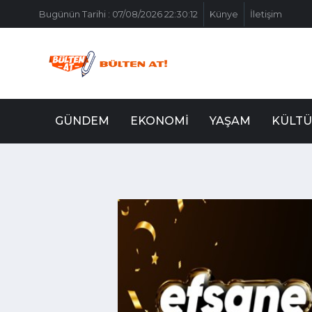
Bugünün Tarihi : 07/08/2026 22:30:12
Künye
İletişim
GÜNDEM
EKONOMI
YAŞAM
KÜLTÜ