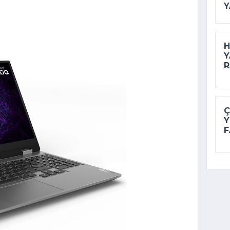
Y
H
Y
R
Ç
Y
F