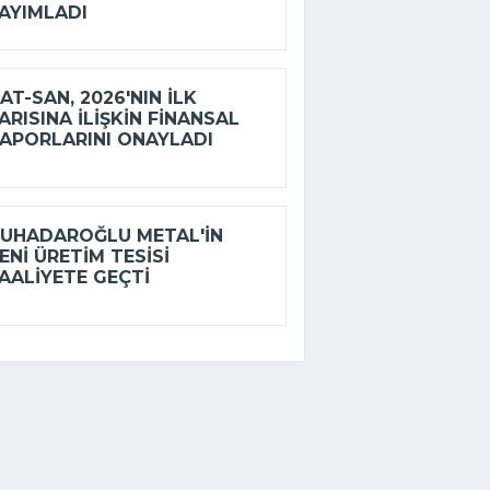
AYIMLADI
AT-SAN, 2026'NIN ILK
ARISINA ILIŞKIN FINANSAL
APORLARINI ONAYLADI
UHADAROĞLU METAL'IN
ENI ÜRETIM TESISI
AALIYETE GEÇTI