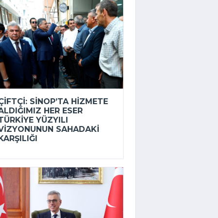
ÇIFTÇI: SINOP’TA HIZMETE
ALDIĞIMIZ HER ESER
TÜRKIYE YÜZYILI
VIZYONUNUN SAHADAKI
KARŞILIĞI