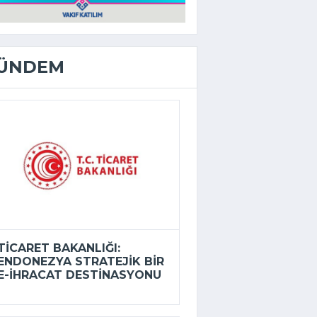
ÜNDEM
TICARET BAKANLIĞI:
ENDONEZYA STRATEJIK BIR
E-İHRACAT DESTINASYONU