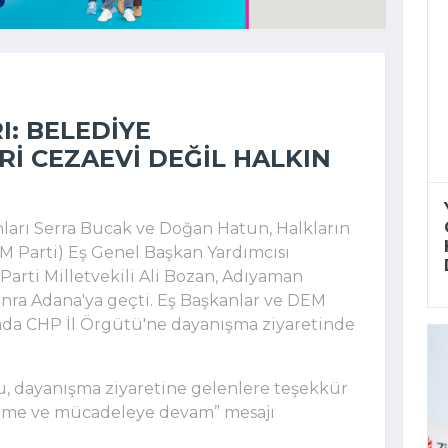
I: BELEDIYE
RI CEZAEVI DEĞIL HALKIN
ları Serra Bucak ve Doğan Hatun, Halkların
EM Parti) Eş Genel Başkan Yardımcısı
rti Milletvekili Ali Bozan, Adıyaman
sonra Adana'ya geçti. Eş Başkanlar ve DEM
ada CHP İl Örgütü'ne dayanışma ziyaretinde
u, dayanışma ziyaretine gelenlere teşekkür
meme ve mücadeleye devam” mesajı