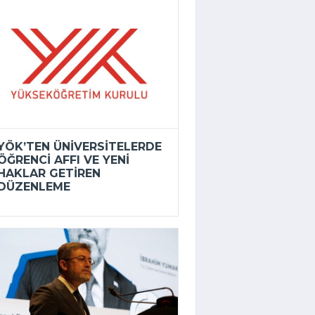
YÖK’TEN ÜNIVERSITELERDE
ÖĞRENCI AFFI VE YENI
HAKLAR GETIREN
DÜZENLEME