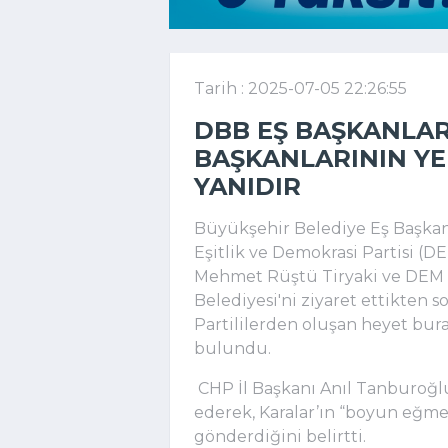
Tarih : 2025-07-05 22:26:55
DBB EŞ BAŞKANLAR
BAŞKANLARININ YE
YANIDIR
Büyükşehir Belediye Eş Başkan
Eşitlik ve Demokrasi Partisi (D
Mehmet Rüştü Tiryaki ve DEM Pa
Belediyesi'ni ziyaret ettikten 
Partililerden oluşan heyet bur
bulundu.
CHP İl Başkanı Anıl Tanburoğl
ederek, Karalar’ın “boyun eğ
gönderdiğini belirtti.