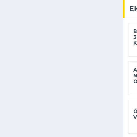
E
B
3
K
A
N
Ö
V