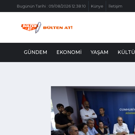
Bugünün Tarihi : 09/08/2026 12:38:10
Künye
İletişim
GÜNDEM
EKONOMI
YAŞAM
KÜLTÜ