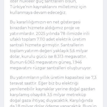
ister nükleer güç santralleri olsun, 
Türkiye’nin kaynaklarını milletimiz için 
kullanmaya devam edeceğiz.
Bu kararlılığımızın en net göstergesi 
birazdan hizmete aldığımız proje ve 
yatırımlardır. 2025 yılında 78 ilimizde irili 
ufaklı toplam 7.110 adet elektrik üretim 
santrali hizmete girmiştir. Santrallerin 
toplam yatırım değeri yaklaşık 5,6 milyar 
dolar, kurulu gücü ise 8.313 megavattır. 
Bunun 6.063 megavatını güneş, 1.946 
megavatını rüzgar santralleri oluşturuyor. 
Bu yatırımların yıllık üretim kapasitesi ise 7,3 
teravat saattir. Eğer biz bu elektriği 
yenilenebilir kaynaklar yerine doğal gazdan 
karşılamış olsaydık 3,5 milyar metreküp 
doğal gaza ihtiyaç duyacaktık. Karşılığında 
da 1,8 milyar dolar ödeme yapacaktık. Bugün 