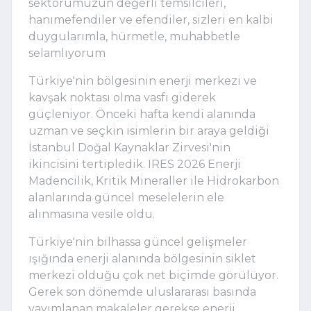
sektörümüzün değerli temsilcileri,
hanımefendiler ve efendiler, sizleri en kalbi
duygularımla, hürmetle, muhabbetle
selamlıyorum
Türkiye'nin bölgesinin enerji merkezi ve 
kavşak noktası olma vasfı giderek 
güçleniyor. Önceki hafta kendi alanında 
uzman ve seçkin isimlerin bir araya geldiği 
İstanbul Doğal Kaynaklar Zirvesi'nin 
ikincisini tertipledik. IRES 2026 Enerji 
Madencilik, Kritik Mineraller ile Hidrokarbon 
alanlarında güncel meselelerin ele 
alınmasına vesile oldu. 
Türkiye'nin bilhassa güncel gelişmeler 
ışığında enerji alanında bölgesinin siklet 
merkezi olduğu çok net biçimde görülüyor. 
Gerek son dönemde uluslararası basında 
yayımlanan makaleler gerekse enerji 