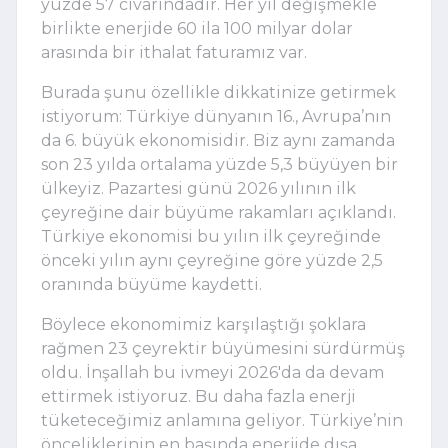
yüzde 57 civarındadır. Her yıl değişmekle 
birlikte enerjide 60 ila 100 milyar dolar 
arasında bir ithalat faturamız var. 
Burada şunu özellikle dikkatinize getirmek 
istiyorum: Türkiye dünyanın 16., Avrupa’nın 
da 6. büyük ekonomisidir. Biz aynı zamanda 
son 23 yılda ortalama yüzde 5,3 büyüyen bir 
ülkeyiz. Pazartesi günü 2026 yılının ilk 
çeyreğine dair büyüme rakamları açıklandı. 
Türkiye ekonomisi bu yılın ilk çeyreğinde 
önceki yılın aynı çeyreğine göre yüzde 2,5 
oranında büyüme kaydetti. 
Böylece ekonomimiz karşılaştığı şoklara 
rağmen 23 çeyrektir büyümesini sürdürmüş 
oldu. İnşallah bu ivmeyi 2026'da da devam 
ettirmek istiyoruz. Bu daha fazla enerji 
tüketeceğimiz anlamına geliyor. Türkiye’nin 
önceliklerinin en başında enerjide dışa 