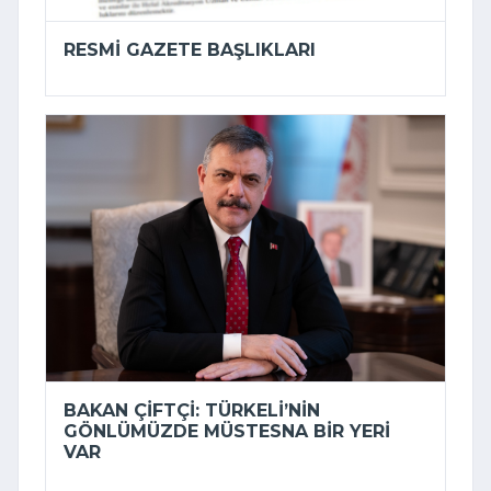
RESMI GAZETE BAŞLIKLARI
BAKAN ÇIFTÇI: TÜRKELI’NIN
GÖNLÜMÜZDE MÜSTESNA BIR YERI
VAR