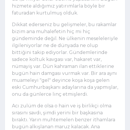
hizmete aldığımız yatırımlarla böyle bir 
faturadan kurtulmuş olduk.
Dikkat ederseniz bu gelişmeler, bu rakamlar 
bizim ana muhalefetin hiç mi hiç 
gündeminde değil. Ne ülkenin meseleleriyle 
ilgileniyorlar ne de dünyada ne olup 
bittiğini takip ediyorlar. Gündemlerinde 
sadece koltuk kavgası var, hakaret var, 
nümayiş var. Dün kahraman ilan ettiklerine 
bugün hain damgası vurmak var. Bir ara aynı 
muameleyi "gel" deyince koşa koşa gelen 
eski Cumhurbaşkanı adaylarına da yapmışlar, 
onu da günlerce linç etmişlerdi. 
Acı zulüm de olsa o hain ve iş birlikçi olma 
sırasını savdı, şimdi yerini bir başkasına 
bıraktı. Yarın muhtemelen benzer ithamlara 
bugün alkışlanan maruz kalacak. Ana 