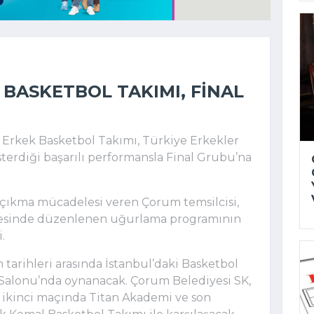
 BASKETBOL TAKIMI, FINAL
Erkek Basketbol Takımı, Türkiye Erkekler
terdiği başarılı performansla Final Grubu’na
e çıkma mücadelesi veren Çorum temsilcisi,
ncesinde düzenlenen uğurlama programının
.
 tarihleri arasında İstanbul’daki Basketbol
 Salonu’nda oynanacak. Çorum Belediyesi SK,
 ikinci maçında Titan Akademi ve son