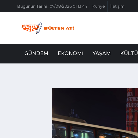
Bugünün Tarihi : 07/08/2026 01:13:44
Künye
İletişim
GÜNDEM
EKONOMI
YAŞAM
KÜLTÜ