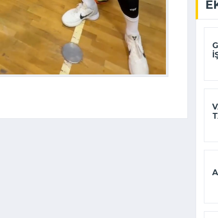
E
G
I
V
T
A