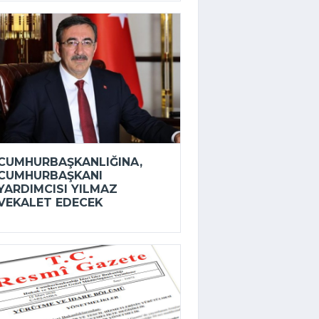
CUMHURBAŞKANLIĞINA,
CUMHURBAŞKANI
YARDIMCISI YILMAZ
VEKALET EDECEK