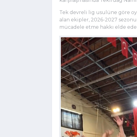
karşılaşmasında Tekirdağ Namık
Tek devreli lig usulüne göre oy
alan ekipler, 2026-2027 sezonu
mücadele etme hakkı elde ede