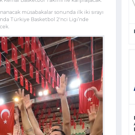
 Kemal Basketbol Takımı ile karşılaşacak.
nanacak müsabakalar sonunda ilk iki sırayı
nda Türkiye Basketbol 2'nci Ligi’nde
cek.