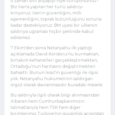
o zaman sivil altyapıyı niye vuruyorsunuz?
Biz İran'a yapılan her türlü saldırıyı
kınıyoruz. İran'ın güvenliğini, milli
egemenliğini, toprak bütünlüğünü sonuna
kadar destekliyoruz. BM üyesi bir ülkenin
saldırıya uğraması hiçbir şeklinde kabul
edilemez.
7 Ekim'den sonra Netanyahu ilk yaptığı
açıklamada David Koridoru'nu kurmaktan,
birtakım kehanetleri gerçekleştirmekten,
Ortadoğu'nun haritasını değiştirmekten
bahsetti. Bunun İsrail'in güvenliği ile ilgisi
yok. Netanyahu hükümetinin saldırgan
örgüt olarak davranmasıdır buradaki mesele.
Bu saldırıyla ilgili olarak bilgi alınmasından
itibaren hem Cumhurbaşkanımızın
talimatlarıyla hem TSK hem diğer
birimlerimiz Türkiye'nin güvenliği açısından