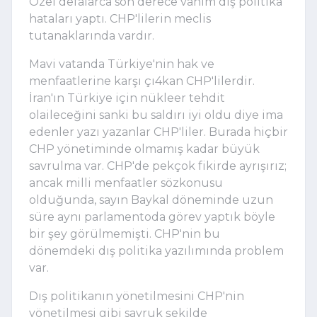
Özel defalarca son derece vahim dış politika
hataları yaptı. CHP'lilerin meclis
tutanaklarında vardır.
Mavi vatanda Türkiye'nin hak ve
menfaatlerine karşı çı4kan CHP'lilerdir.
İran'ın Türkiye için nükleer tehdit
olaileceğini sanki bu saldırı iyi oldu diye ima
edenler yazı yazanlar CHP'liler. Burada hiçbir
CHP yönetiminde olmamış kadar büyük
savrulma var. CHP'de pekçok fikirde ayrışırız;
ancak milli menfaatler sözkonusu
olduğunda, sayın Baykal döneminde uzun
süre aynı parlamentoda görev yaptık böyle
bir şey görülmemişti. CHP'nin bu
dönemdeki dış politika yazılımında problem
var.
Dış politikanın yönetilmesini CHP'nin
yönetilmesi gibi savruk şekilde