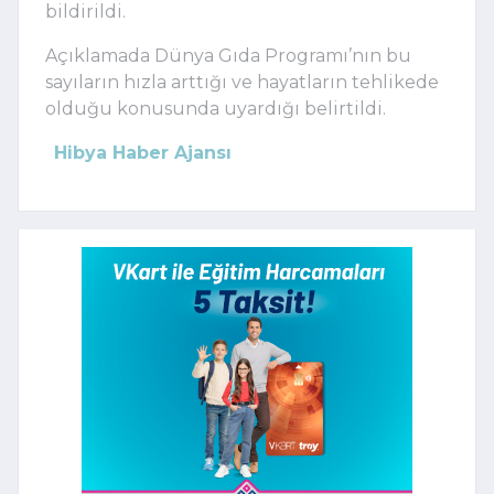
bildirildi.
Açıklamada Dünya Gıda Programı’nın bu
sayıların hızla arttığı ve hayatların tehlikede
olduğu konusunda uyardığı belirtildi.
Hibya Haber Ajansı