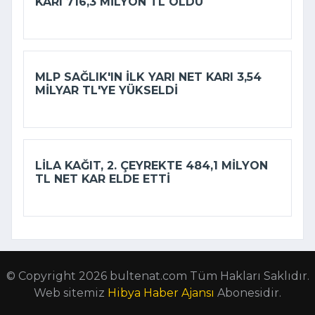
KARI 716,3 MILYON TL OLDU
MLP SAĞLIK'IN ILK YARI NET KARI 3,54
MILYAR TL'YE YÜKSELDI
LILA KAĞIT, 2. ÇEYREKTE 484,1 MILYON
TL NET KAR ELDE ETTI
© Copyright 2026 bultenat.com Tüm Hakları Saklıdır.
Web sitemiz
Hibya Haber Ajansı
Abonesidir.