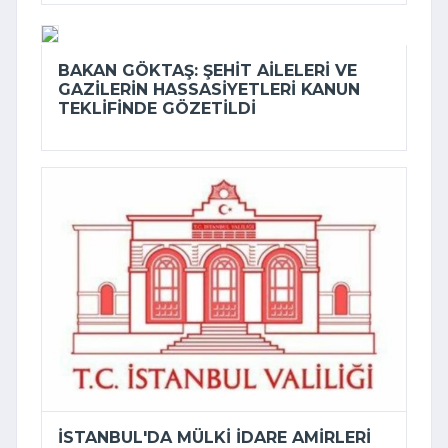
BAKAN GÖKTAŞ: ŞEHIT AILELERI VE
GAZILERIN HASSASIYETLERI KANUN
TEKLIFINDE GÖZETILDI
İSTANBUL'DA MÜLKI IDARE AMIRLERI