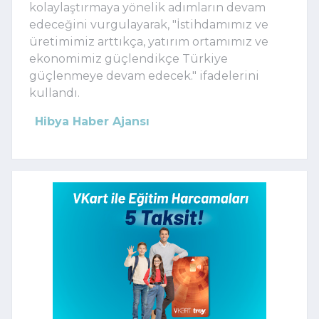
kolaylaştırmaya yönelik adımların devam
edeceğini vurgulayarak, "İstihdamımız ve
üretimimiz arttıkça, yatırım ortamımız ve
ekonomimiz güçlendikçe Türkiye
güçlenmeye devam edecek." ifadelerini
kullandı.
Hibya Haber Ajansı